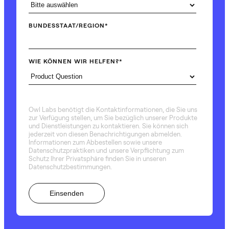
BUNDESSTAAT/REGION
*
WIE KÖNNEN WIR HELFEN?
*
Owl Labs benötigt die Kontaktinformationen, die Sie uns
zur Verfügung stellen, um Sie bezüglich unserer Produkte
und Dienstleistungen zu kontaktieren. Sie können sich
jederzeit von diesen Benachrichtigungen abmelden.
Informationen zum Abbestellen sowie unsere
Datenschutzpraktiken und unsere Verpflichtung zum
Schutz Ihrer Privatsphäre finden Sie in unseren
Datenschutzbestimmungen.