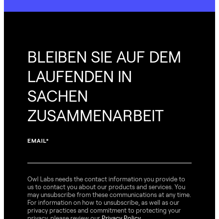
BLEIBEN SIE AUF DEM
LAUFENDEN IN
SACHEN
ZUSAMMENARBEIT
EMAIL
*
Owl Labs needs the contact information you provide to
us to contact you about our products and services. You
may unsubscribe from these communications at any time.
For information on how to unsubscribe, as well as our
privacy practices and commitment to protecting your
privacy, please review our
Privacy Policy
.