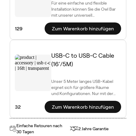
Für eine einfache und flexible
Installation können Sie die Owl Bar
mit unserer universell
kompatiblen TV-Halterung über
oder unter Ihrem Fernsehgerät im
129
Zum Warenkorb hinzufügen
Raum montieren.
USB-C to USB-C Cable
(16'/5M)
Unser 5 Meter langes USB-Kabel
eignet sich für größere Räume
und Konfigurationen. Nur mit der
Meeting Owl 3 kompatibel.
32
Zum Warenkorb hinzufügen
Einfache Retouren nach
2 Jahre Garantie
30 Tagen