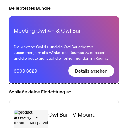
Beliebtestes Bundle
Meeting Owl 4+ & Owl Bar
Die Meeting Owl 4+ und die Owl Bar arbeiten
zusammen, um alle Winkel des Raumes zu erfassen
und die beste Sicht auf die Teilnehmenden im Raum
zu zeigen, unabhängig davon, wo diese sitzen.
3999
3629
Details ansehen
Schließe deine Einrichtung ab
Owl Bar TV Mount