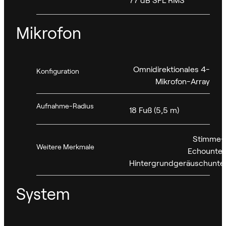
Mikrofon
Omnidirektionales 4-
Konfiguration
Mikrofon-Array
Aufnahme-Radius
18 Fuß (5,5 m)
Stimme-A
Weitere Merkmale
Echounter
Hintergrundgeräuschunte
System