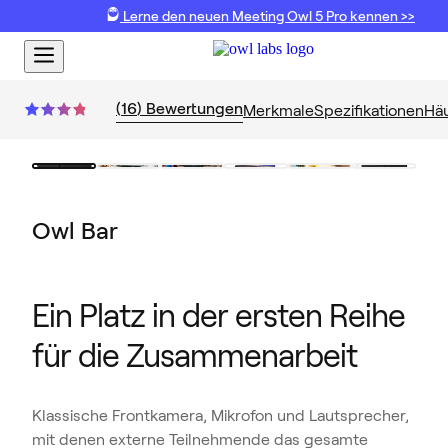
Lerne den neuen Meeting Owl 5 Pro kennen >>
(
16
)
Bewertungen
Merkmale
Spezifikationen
Häu
Owl Bar
Ein Platz in der ersten Reihe
für die Zusammenarbeit
Klassische Frontkamera, Mikrofon und Lautsprecher,
mit denen externe Teilnehmende das gesamte