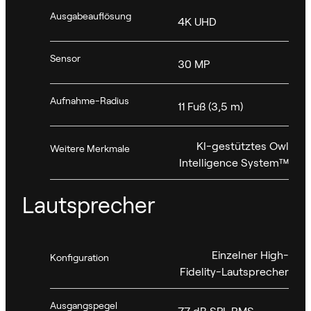
Ausgabeauflösung
4K UHD
Sensor
30 MP
Aufnahme-Radius
11 Fuß (3,5 m)
KI-gestütztes Owl
Weitere Merkmale
Intelligence System™
Lautsprecher
Einzelner High-
Konfiguration
Fidelity-Lautsprecher
Ausgangspegel
77 dB SPL RMS