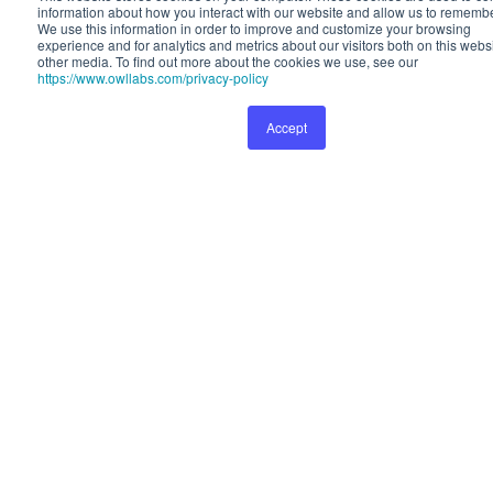
information about how you interact with our websi
information about how you interact with our website and allow us to rememb
We use this information in order to improve and cu
We use this information in order to improve and customize your browsing
experience and for analytics and metrics about our visitors both on this webs
and for analytics and metrics about our visitors bot
other media. To find out more about the cookies we use, see our
To find out more about the cookies we use
https://www.owllabs.com/privacy-policy
Accept
Prefere
1999
1599
Accept
Jetz
Sie sparen
400