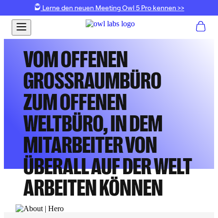
Lerne den neuen Meeting Owl 5 Pro kennen >>
VOM OFFENEN
GROSSRAUMBÜRO Z
UM OFFENEN W
ELTBÜRO, IN DEM M
ITARBEITER VON Ü
BERALL AUF DER WELT A
RBEITEN KÖNNEN