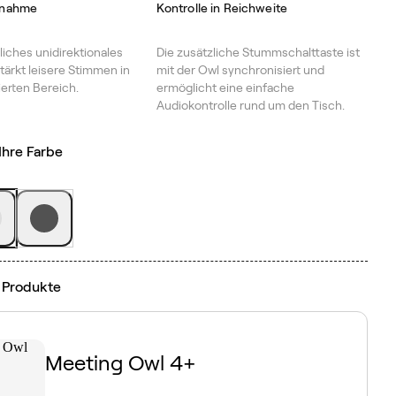
fnahme
Kontrolle in Reichweite
ches unidirektionales
Die zusätzliche Stummschalttaste ist
tärkt leisere Stimmen in
mit der Owl synchronisiert und
erten Bereich.
ermöglicht eine einfache
Audiokontrolle rund um den Tisch.
Ihre Farbe
 Produkte
Meeting Owl 4+