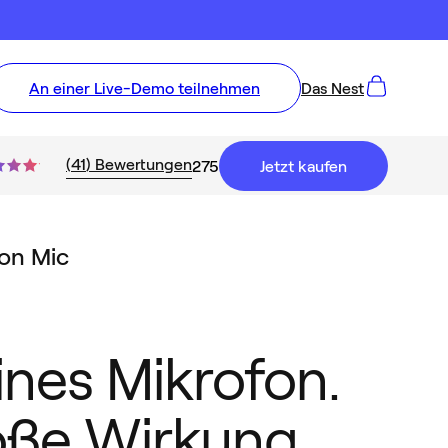
An einer Live-Demo teilnehmen
Das Nest
(
41
)
Bewertungen
275
Jetzt kaufen
on Mic
ines Mikrofon.
ße Wirkung.