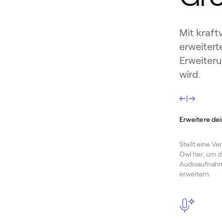
Mit kraft
erweiter
Erweiteru
wird.
Erweitere de
Stellt eine V
Owl her, um d
Audioaufnahm
erweitern.