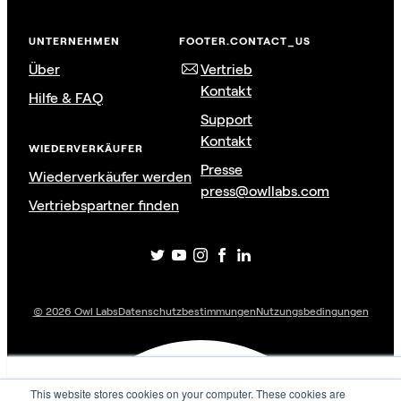
UNTERNEHMEN
FOOTER.CONTACT_US
Über
Vertrieb
Kontakt
Hilfe & FAQ
Support
Kontakt
WIEDERVERKÄUFER
Presse
Wiederverkäufer werden
press@owllabs.com
Vertriebspartner finden
©
2026
Owl Labs
Datenschutzbestimmungen
Nutzungsbedingungen
This website stores cookies on your computer. These cookies are used
This website stores cookies on your computer. These cookies are
to collect information about how you interact with our website and