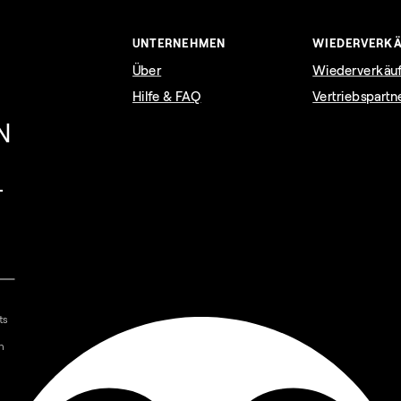
UNTERNEHMEN
WIEDERVERKÄ
Über
Wiederverkäu
Hilfe & FAQ
Vertriebspartn
N
T
ts
n