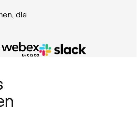
men, die
s
en