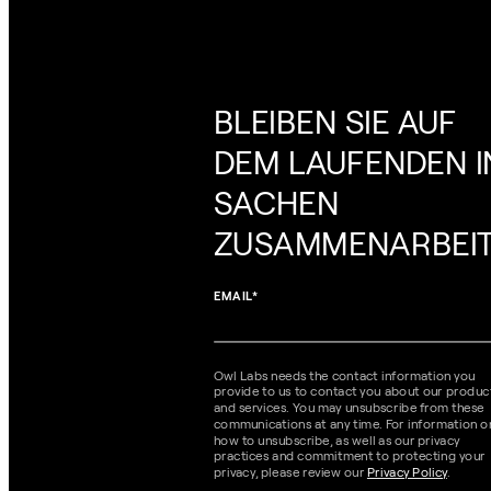
BLEIBEN SIE AUF
DEM LAUFENDEN I
SACHEN
ZUSAMMENARBEI
EMAIL
*
Owl Labs needs the contact information you
provide to us to contact you about our produc
and services. You may unsubscribe from these
communications at any time. For information o
how to unsubscribe, as well as our privacy
practices and commitment to protecting your
privacy, please review our
Privacy Policy
.